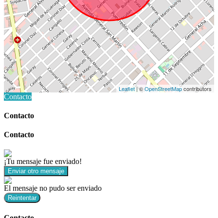
Leaflet
| ©
OpenStreetMap
contributors
Contacto
Contacto
Contacto
¡Tu mensaje fue enviado!
Enviar otro mensaje
El mensaje no pudo ser enviado
Reintentar
Contacto